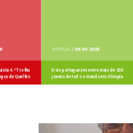
NOTÍCIA
/
08-06-2026
NOTÍCIA
/
2
Dois portugueses entre mais de 200
AOP junta o
jovens de todo o mundo em Olímpia
jornada de 